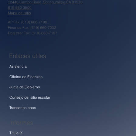
12440 Campo Road, Spring Valley, CA 91978
619-660-3500
Mapa del sitio
AP Fax: (619) 660-7198
Finance Fax: (619) 660-7002
Registrar Fax: (619) 660-7197
Enlaces útiles
Asistencia
Oficina de Finanzas
Junta de Gobierno
Consejo del sitio escolar
Transcripciones
Informes
Título IX