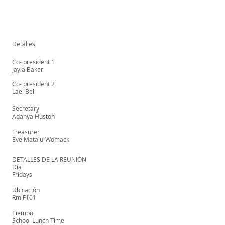
Detalles
Co- president 1
Jayla Baker
Co- president 2
Lael Bell
Secretary
Adanya Huston
Treasurer
Eve Mata'u-Womack
DETALLES DE LA REUNIÓN
Día
Fridays
Ubicación
Rm F101
Tiempo
School Lunch Time