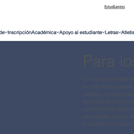
Estudiantes
de
Inscripción
Académica
Apoyo al estudiante
Letras
Atlet
Para l
En la Escuela Prepara
es más eficaz cuando s
padres y la comunidad
activamente en la edu
conocimientos, talento
aprendizaje. Juntos, p
y ayudarlos a prosper