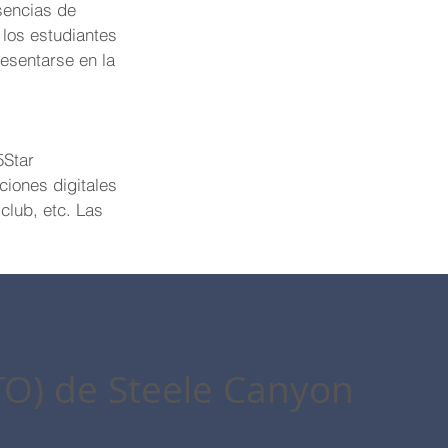
sencias de
los estudiantes
esentarse en la
5Star
aciones digitales
club, etc. Las
TO) de Steele Canyon