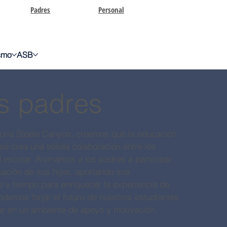
Padres
Personal
ismo
ASB
os padres
toria Steele Canyon, creemos que la educación
e crea una sólida colaboración entre los
 escolar. Animamos a los padres a participar
cación de sus hijos, aportando sus
s y tiempo para enriquecer la experiencia de
odemos forjar el futuro de nuestros estudiantes
ar en un ambiente de apoyo y motivación.