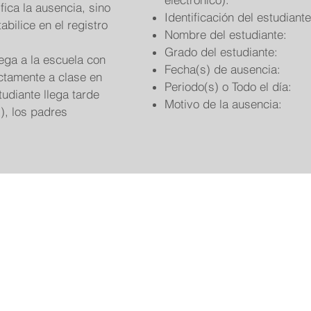
ifica la ausencia, sino
Identificación del estudiante
bilice en el registro
Nombre del estudiante:
Grado del estudiante:
ega a la escuela con
Fecha(s) de ausencia:
ctamente a clase en
Periodo(s) o Todo el día:
tudiante llega tarde
Motivo de la ausencia:
), los padres