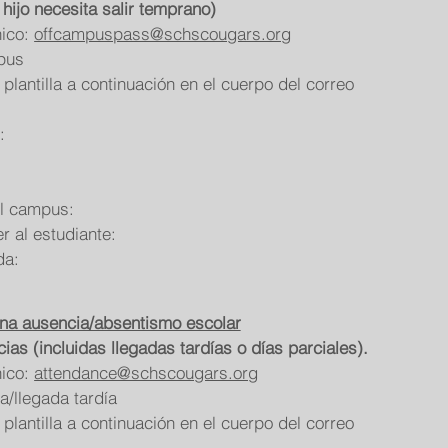
 hijo necesita salir temprano)
nico:
offcampuspass@schscougars.org
pus
plantilla a continuación en el cuerpo del correo
:
el campus:
 al estudiante:
da:
una ausencia/absentismo escolar
cias (incluidas llegadas tardías o días parciales).
nico:
attendance@schscougars.org
a/llegada tardía
plantilla a continuación en el cuerpo del correo