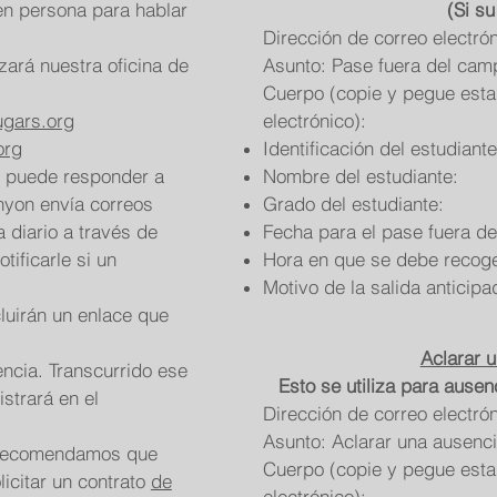
en persona para hablar
(Si su
Dirección de correo electró
zará nuestra oficina de
Asunto: Pase fuera del cam
Cuerpo (copie y pegue esta 
gars.org
electrónico):
org
Identificación del estudiante
n puede responder a
Nombre del estudiante:
anyon envía correos
Grado del estudiante:
 diario a través de
Fecha para el pase fuera d
ificarle si un
Hora en que se debe recoger
Motivo de la salida anticipa
cluirán un enlace que
Aclarar 
encia. Transcurrido ese
Esto se utiliza para ausen
strará en el
Dirección de correo electró
Asunto: Aclarar una ausenci
le recomendamos que
Cuerpo (copie y pegue esta 
licitar un contrato
de
electrónico):