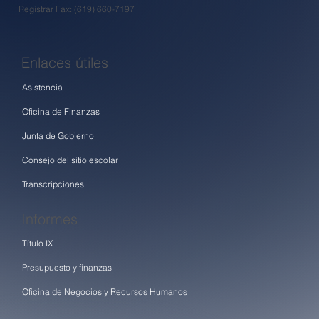
Registrar Fax: (619) 660-7197
Enlaces útiles
Asistencia
Oficina de Finanzas
Junta de Gobierno
Consejo del sitio escolar
Transcripciones
Informes
Título IX
Presupuesto y finanzas
Oficina de Negocios y Recursos Humanos