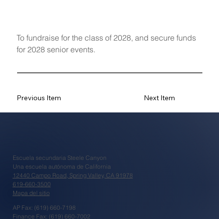
To fundraise for the class of 2028, and secure funds 
for 2028 senior events.
Previous Item
Next Item
Escuela secundaria Steele Canyon
Una escuela autónoma de California
12440 Campo Road, Spring Valley, CA 91978
619-660-3500
Mapa del sitio
AP Fax: (619) 660-7198
Finance Fax: (619) 660-7002