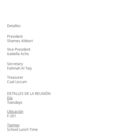
Detalles
President
Shames Aldoori
Vice President
Isabella Acho
Secretary
Fatimah Al Taiy
Treasurer
Coal Liscum
DETALLES DE LA REUNIÓN
Día
Tuesdays
Ubicación
F-201
Tiempo
School Lunch Time