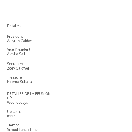
Detalles
President
Aalyrah Caldwell
Vice President
Aiesha Sall
Secretary
Zoey Caldwell
Treasurer
Neema Subaru
DETALLES DE LA REUNIÓN
Día
Wednesdays
Ubicación
K117
Tiempo
School Lunch Time