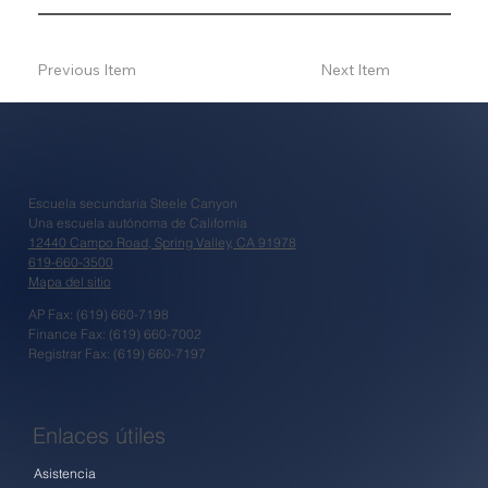
Previous Item
Next Item
Escuela secundaria Steele Canyon
Una escuela autónoma de California
12440 Campo Road, Spring Valley, CA 91978
619-660-3500
Mapa del sitio
AP Fax: (619) 660-7198
Finance Fax: (619) 660-7002
Registrar Fax: (619) 660-7197
Enlaces útiles
Asistencia