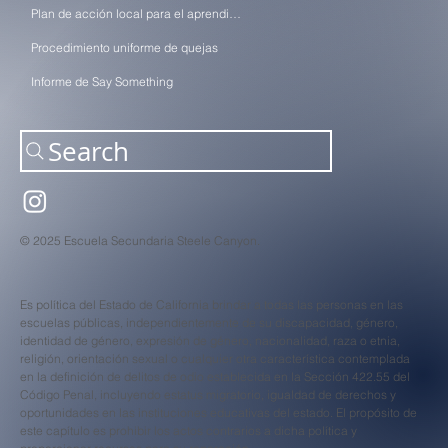
Plan de acción local para el aprendizaje (LCAP)
Procedimiento uniforme de quejas
Informe de Say Something
Search
© 2025 Escuela Secundaria Steele Canyon.
Es política del Estado de California brindar a todas las personas en las
escuelas públicas, independientemente de su discapacidad, género,
identidad de género, expresión de género, nacionalidad, raza o etnia,
religión, orientación sexual o cualquier otra característica contemplada
en la definición de delitos de odio establecida en la Sección 422.55 del
Código Penal, incluyendo estatus migratorio, igualdad de derechos y
oportunidades en las instituciones educativas del estado. El propósito de
este capítulo es prohibir los actos contrarios a dicha política y