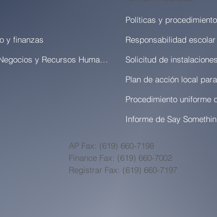
Políticas y procedimient
o y finanzas
Responsabilidad escolar
Oficina de Negocios y Recursos Humanos
Solicitud de instalacione
Procedimiento uniforme 
Informe de Say Somethi
AP Fax: (619) 660-7198
Finance Fax: (619) 660-7002
Registrar Fax: (619) 660-7197