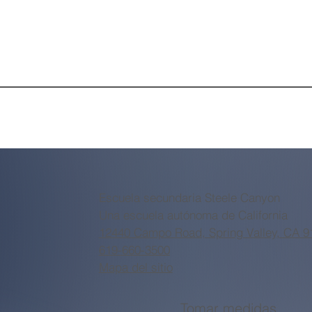
Escuela secundaria Steele Canyon
Una escuela autónoma de California
12440 Campo Road, Spring Valley, CA 9
619-660-3500
Mapa del sitio
Tomar medidas