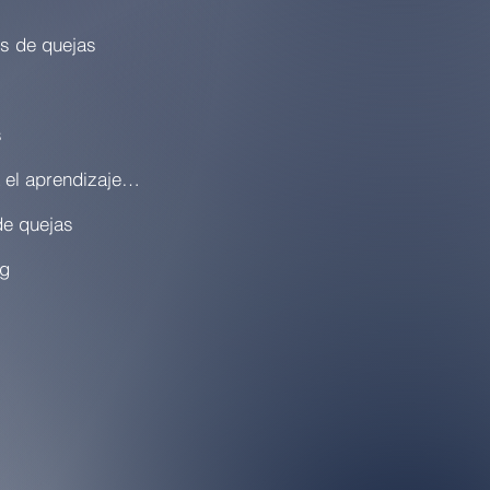
os de quejas
s
Plan de acción local para el aprendizaje (LCAP)
de quejas
ng