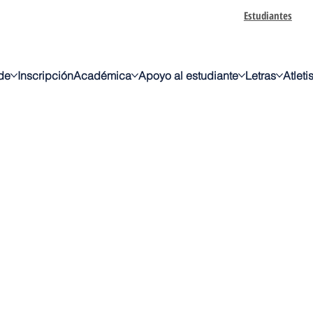
Estudiantes
de
Inscripción
Académica
Apoyo al estudiante
Letras
Atlet