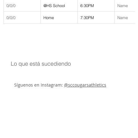
0/0/0
@HS School
6:30PM
Name
0/0/0
Home
7:30PM
Name
Lo que está sucediendo
Síguenos en Instagram:
@sccougarsathletics