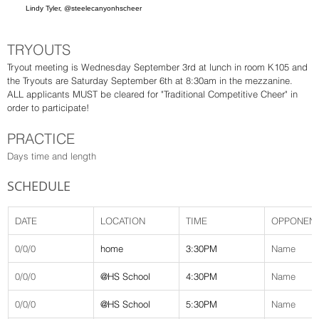
Lindy Tyler, @steelecanyonhscheer
TRYOUTS
Tryout meeting is Wednesday September 3rd at lunch in room K105 and 
the Tryouts are Saturday September 6th at 8:30am in the mezzanine.  
ALL applicants MUST be cleared for "Traditional Competitive Cheer" in 
order to participate!
PRACTICE
Days time and length
SCHEDULE
DATE
LOCATION
TIME
OPPONEN
0/0/0
home
3:30PM
Name
0/0/0
@HS School
4:30PM
Name
0/0/0
@HS School
5:30PM
Name