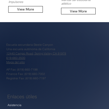
Impulsores
atlético
View More
View More
Escuela secundaria Steele Canyon
Una escuela autónoma de California
12440 Campo Road, Spring Valley, CA 91978
619-660-3500
Mapa del sitio
AP Fax: (619) 660-7198
Finance Fax: (619) 660-7002
Registrar Fax: (619) 660-7197
Enlaces útiles
Asistencia