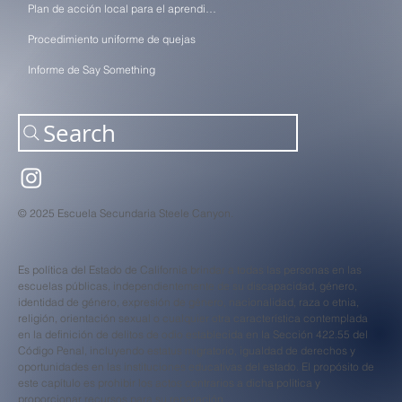
Plan de acción local para el aprendizaje (LCAP)
Procedimiento uniforme de quejas
Informe de Say Something
Search
© 2025 Escuela Secundaria Steele Canyon.
Es política del Estado de California brindar a todas las personas en las
escuelas públicas, independientemente de su discapacidad, género,
identidad de género, expresión de género, nacionalidad, raza o etnia,
religión, orientación sexual o cualquier otra característica contemplada
en la definición de delitos de odio establecida en la Sección 422.55 del
Código Penal, incluyendo estatus migratorio, igualdad de derechos y
oportunidades en las instituciones educativas del estado. El propósito de
este capítulo es prohibir los actos contrarios a dicha política y
proporcionar recursos para su reparación.